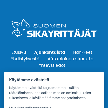
Etusivu
Ajankohtaista
Hankkeet
Yhdistyksestä
Afrikkalainen sikarutto
Yhteystiedot
Käytämme evästeitä
Suomen Sikayrittäjät ry.
Käytämme evästeitä tarjoamamme sisällön
Yhdistyksen sähköpostiosoite:
räätälöimiseen, sosiaalisen median ominaisuuksien
info@sikayrittajat.fi
tukemiseen ja kävijämäärämme analysoimiseen.
Muokkaa evästeasetuksia.