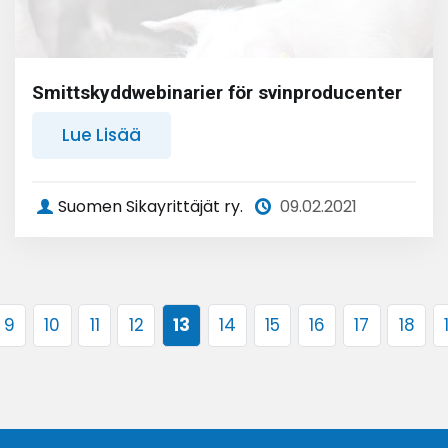
Smittskyddwebinarier för svinproducenter
Lue Lisää
Suomen Sikayrittäjät ry.
09.02.2021
9
10
11
12
13
14
15
16
17
18