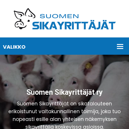
Suomen Sikayrittäjät ry
Suomen Sikayrittäjät on sikatalouteen
erikoistunut valtakunnallinen toimija, joka tuo
nopeasti esille alan yhteisen näkemyksen
sikayrittäjiä koskevissa asioissa.