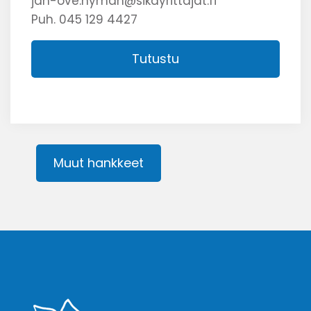
jan-ove.nyman@sikayrittajat.fi
Puh. 045 129 4427
Tutustu
Muut hankkeet