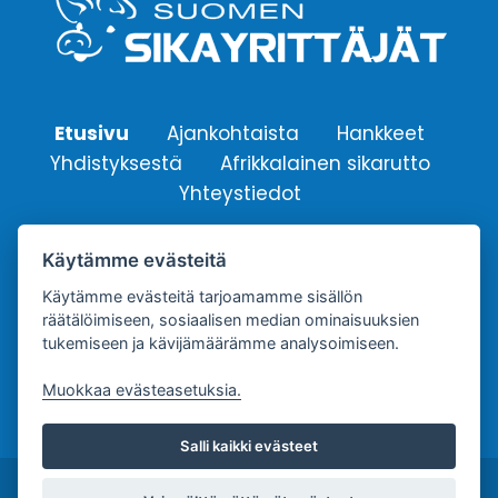
Etusivu
Ajankohtaista
Hankkeet
Yhdistyksestä
Afrikkalainen sikarutto
Yhteystiedot
Käytämme evästeitä
Suomen Sikayrittäjät ry.
Käytämme evästeitä tarjoamamme sisällön
Yhdistyksen sähköpostiosoite:
räätälöimiseen, sosiaalisen median ominaisuuksien
info@sikayrittajat.fi
tukemiseen ja kävijämäärämme analysoimiseen.
Muokkaa evästeasetuksia.
Salli kaikki evästeet