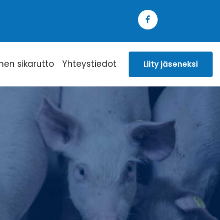
inen sikarutto
Yhteystiedot
Liity jäseneksi