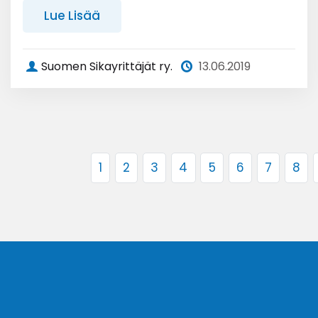
Lue Lisää
Suomen Sikayrittäjät ry.
13.06.2019
1
2
3
4
5
6
7
8