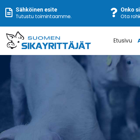
Sähköinen esite
Onko si
Tutustu toimintaamme
.
Ota rohk
Etusivu