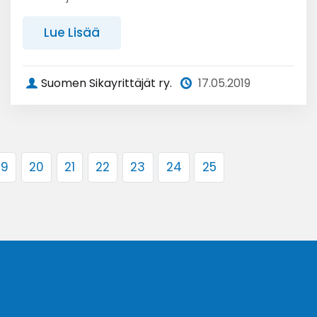
Lue Lisää
Suomen Sikayrittäjät ry.
17.05.2019
19
20
21
22
23
24
25