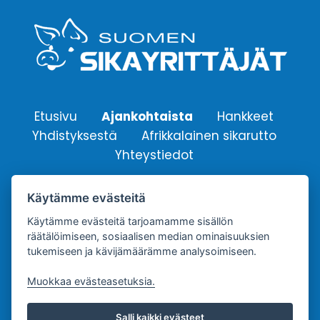
Etusivu
Ajankohtaista
Hankkeet
Yhdistyksestä
Afrikkalainen sikarutto
Yhteystiedot
Käytämme evästeitä
Suomen Sikayrittäjät ry.
Yhdistyksen sähköpostiosoite:
Käytämme evästeitä tarjoamamme sisällön
räätälöimiseen, sosiaalisen median ominaisuuksien
info@sikayrittajat.fi
tukemiseen ja kävijämäärämme analysoimiseen.
Muokkaa evästeasetuksia.
Salli kaikki evästeet