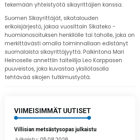
tekemään yhteistyötä sikayrittäjien kanssa.
Suomen Sikayrittäjät, sikatalouden
erikoisjärjestö, jakaa vuosittain Sikateko -
huomionosoituksen henkilölle tai taholle, joka on
merkittävästi omalla toiminnallaan edistänyt
suomalaista sikayrittäjyyttä. Palkintona Mari
Heinoselle annettiin taiteilija Leo Karppasen
puuveistos, joka kuvastaa yksilötasolla
tehtävää sikojen tutkimustyötä.
VIIMEISIMMÄT UUTISET
Villisian metsästysopas julkaistu
Julkaistu: 05.08.2026