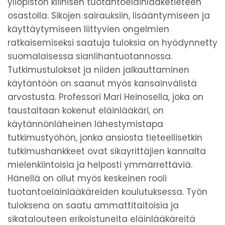
yliopiston kliinisen tuotantoeläinlääketieteen
osastolla. Sikojen sairauksiin, lisääntymiseen ja
käyttäytymiseen liittyvien ongelmien
ratkaisemiseksi saatuja tuloksia on hyödynnetty
suomalaisessa sianlihantuotannossa.
Tutkimustulokset ja niiden jalkauttaminen
käytäntöön on saanut myös kansainvälistä
arvostusta. Professori Mari Heinosella, joka on
taustaltaan kokenut eläinlääkäri, on
käytännönläheinen lähestymistapa
tutkimustyöhön, jonka ansiosta tieteellisetkin
tutkimushankkeet ovat sikayrittäjien kannalta
mielenkiintoisia ja helposti ymmärrettäviä.
Hänellä on ollut myös keskeinen rooli
tuotantoeläinlääkäreiden koulutuksessa. Työn
tuloksena on saatu ammattitaitoisia ja
sikatalouteen erikoistuneita eläinlääkäreitä