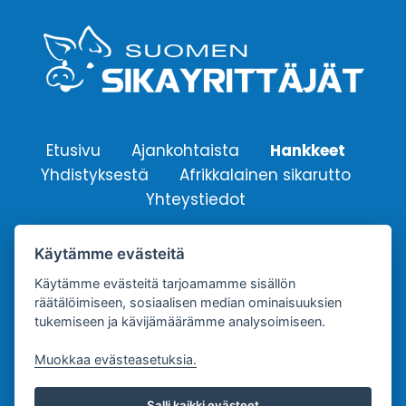
Etusivu
Ajankohtaista
Hankkeet
Yhdistyksestä
Afrikkalainen sikarutto
Yhteystiedot
Käytämme evästeitä
Suomen Sikayrittäjät ry.
Käytämme evästeitä tarjoamamme sisällön
Yhdistyksen sähköpostiosoite:
räätälöimiseen, sosiaalisen median ominaisuuksien
info@sikayrittajat.fi
tukemiseen ja kävijämäärämme analysoimiseen.
Muokkaa evästeasetuksia.
Salli kaikki evästeet