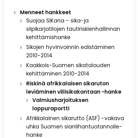
Menneet hankkeet
Suojaa SiKana - sika-ja
siipikarjatilojen tautiriskienhallinnan
kehittämishanke
Sikojen hyvinvoinnin edistäminen
2010-2014
Kaakkois-Suomen sikatalouden
kehittäminen 2010-2014
Riskinä afrikkalaisen sikaruton
leviäminen villisikakantaan -hanke
Valmiusharjoituksen
loppuraportti
Afrikkalainen sikarutto (ASF) -vakava
uhka Suomen sianlihantuotannolle-
hanke