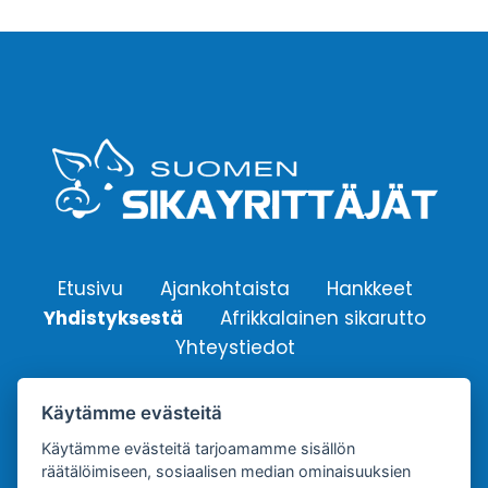
Etusivu
Ajankohtaista
Hankkeet
Yhdistyksestä
Afrikkalainen sikarutto
Yhteystiedot
Käytämme evästeitä
Suomen Sikayrittäjät ry.
Käytämme evästeitä tarjoamamme sisällön
Yhdistyksen sähköpostiosoite:
räätälöimiseen, sosiaalisen median ominaisuuksien
info@sikayrittajat.fi