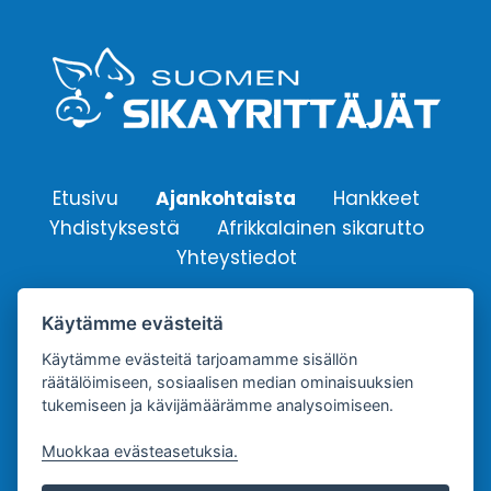
Etusivu
Ajankohtaista
Hankkeet
Yhdistyksestä
Afrikkalainen sikarutto
Yhteystiedot
Käytämme evästeitä
Suomen Sikayrittäjät ry.
Yhdistyksen sähköpostiosoite:
Käytämme evästeitä tarjoamamme sisällön
räätälöimiseen, sosiaalisen median ominaisuuksien
info@sikayrittajat.fi
tukemiseen ja kävijämäärämme analysoimiseen.
Muokkaa evästeasetuksia.