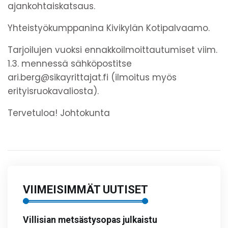
ajankohtaiskatsaus.
Yhteistyökumppanina Kivikylän Kotipalvaamo.
Tarjoilujen vuoksi ennakkoilmoittautumiset viim.
1.3. mennessä sähköpostitse
ari.berg@sikayrittajat.fi (ilmoitus myös
erityisruokavaliosta).
Tervetuloa! Johtokunta
VIIMEISIMMÄT UUTISET
Villisian metsästysopas julkaistu