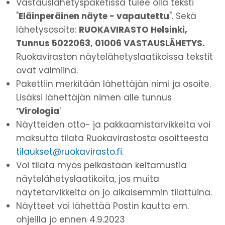
Vastauslähetyspaketissa tulee olla teksti
"
Eläinperäinen näyte - vapautettu
". Sekä
lähetysosoite:
RUOKAVIRASTO Helsinki,
Tunnus 5022063, 01006 VASTAUSLÄHETYS.
Ruokaviraston näytelähetyslaatikoissa tekstit
ovat valmiina.
Pakettiin merkitään lähettäjän nimi ja osoite.
Lisäksi lähettäjän nimen alle tunnus
’Virologia
’
Näytteiden otto- ja pakkaamistarvikkeita voi
maksutta tilata Ruokavirastosta osoitteesta
tilaukset@ruokavirasto.fi
.
Voi tilata myös pelkästään keltamustia
näytelähetyslaatikoita, jos muita
näytetarvikkeita on jo aikaisemmin tilattuina.
Näytteet voi lähettää Postin kautta em.
ohjeilla jo ennen 4.9.2023