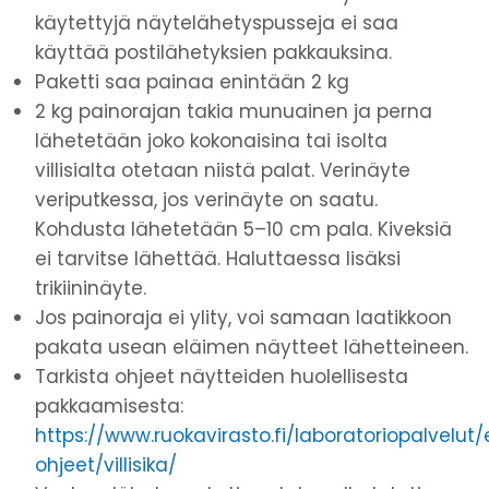
käytettyjä näytelähetyspusseja ei saa
käyttää postilähetyksien pakkauksina.
Paketti saa painaa enintään 2 kg
2 kg painorajan takia munuainen ja perna
lähetetään joko kokonaisina tai isolta
villisialta otetaan niistä palat. Verinäyte
veriputkessa, jos verinäyte on saatu.
Kohdusta lähetetään 5–10 cm pala. Kiveksiä
ei tarvitse lähettää. Haluttaessa lisäksi
trikiininäyte.
Jos painoraja ei ylity, voi samaan laatikkoon
pakata usean eläimen näytteet lähetteineen.
Tarkista ohjeet näytteiden huolellisesta
pakkaamisesta:
https://www.ruokavirasto.fi/laboratoriopalvelut
ohjeet/villisika/