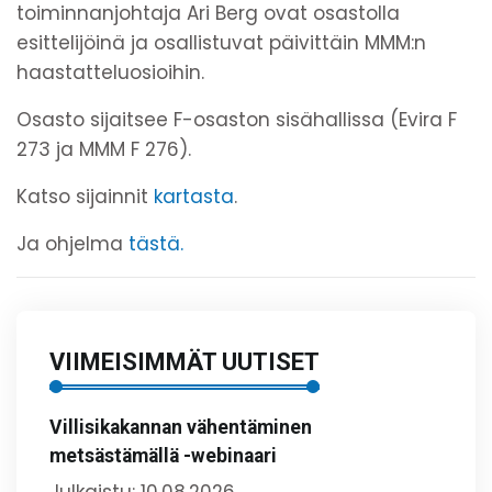
toiminnanjohtaja Ari Berg ovat osastolla
esittelijöinä ja osallistuvat päivittäin MMM:n
haastatteluosioihin.
Osasto sijaitsee F-osaston sisähallissa (Evira F
273 ja MMM F 276).
Katso sijainnit
kartasta
.
Ja ohjelma
tästä.
VIIMEISIMMÄT UUTISET
Villisikakannan vähentäminen
metsästämällä -webinaari
Julkaistu: 10.08.2026