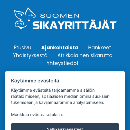
Etusivu
Ajankohtaista
Hankkeet
Yhdistyksestä
Afrikkalainen sikarutto
Yhteystiedot
Käytämme evästeitä
Suomen Sikayrittäjät ry.
Yhdistyksen sähköpostiosoite:
Käytämme evästeitä tarjoamamme sisällön
räätälöimiseen, sosiaalisen median ominaisuuksien
info@sikayrittajat.fi
tukemiseen ja kävijämäärämme analysoimiseen.
Muokkaa evästeasetuksia.
Salli kaikki evästeet