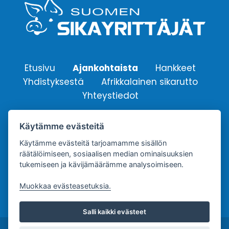
Etusivu
Ajankohtaista
Hankkeet
Yhdistyksestä
Afrikkalainen sikarutto
Yhteystiedot
Käytämme evästeitä
Suomen Sikayrittäjät ry.
Yhdistyksen sähköpostiosoite:
Käytämme evästeitä tarjoamamme sisällön
räätälöimiseen, sosiaalisen median ominaisuuksien
info@sikayrittajat.fi
tukemiseen ja kävijämäärämme analysoimiseen.
Muokkaa evästeasetuksia.
Salli kaikki evästeet