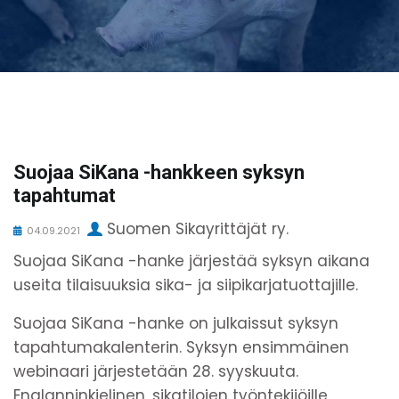
Suojaa SiKana -hankkeen syksyn
tapahtumat
Suomen Sikayrittäjät ry.
04.09.2021
Suojaa SiKana -hanke järjestää syksyn aikana
useita tilaisuuksia sika- ja siipikarjatuottajille.
Suojaa SiKana -hanke on julkaissut syksyn
tapahtumakalenterin. Syksyn ensimmäinen
webinaari järjestetään 28. syyskuuta.
Englanninkielinen, sikatilojen työntekijöille