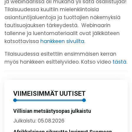
ja webinaarissa oli mukana yli sata osallistujaa!
Tilaisuudessa kuultiin mielenkiintoisia
asiantuntijaluentoja ja tuottajien näkemyksiä
tautisuojauksen tärkeydestä. Webinaarin
tallenne ja luentomateriaalit ovat jälkikäteen
katsottavissa
hankkeen sivuilta
.
Tilaisuudessa esitettiin ensimmäisen kerran
myös hankkeen esittelyvideo. Katso video
tästä
.
VIIMEISIMMÄT UUTISET
Villisian metsästysopas julkaistu
Julkaistu: 05.08.2026
Afrikkalainen sikarutto levinnyt Suomeen