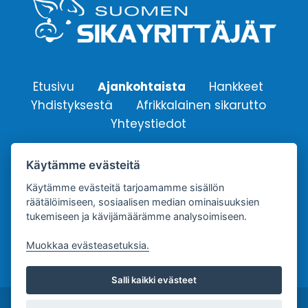
Etusivu
Ajankohtaista
Hankkeet
Yhdistyksestä
Afrikkalainen sikarutto
Yhteystiedot
Käytämme evästeitä
Suomen Sikayrittäjät ry.
Yhdistyksen sähköpostiosoite:
Käytämme evästeitä tarjoamamme sisällön
räätälöimiseen, sosiaalisen median ominaisuuksien
info@sikayrittajat.fi
tukemiseen ja kävijämäärämme analysoimiseen.
Muokkaa evästeasetuksia.
Salli kaikki evästeet