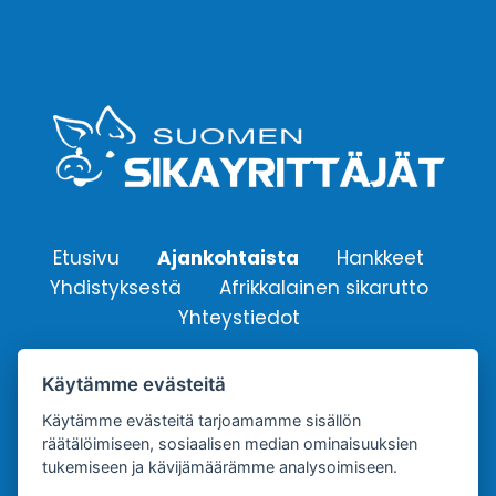
Etusivu
Ajankohtaista
Hankkeet
Yhdistyksestä
Afrikkalainen sikarutto
Yhteystiedot
Käytämme evästeitä
Suomen Sikayrittäjät ry.
Yhdistyksen sähköpostiosoite:
Käytämme evästeitä tarjoamamme sisällön
räätälöimiseen, sosiaalisen median ominaisuuksien
info@sikayrittajat.fi
tukemiseen ja kävijämäärämme analysoimiseen.