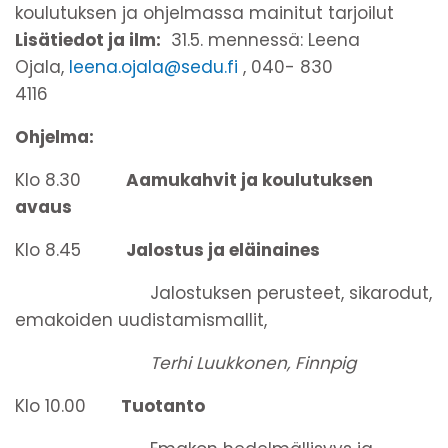
koulutuksen ja ohjelmassa mainitut tarjoilut
Lisätiedot ja
ilm:
31.5. mennessä: Leena
Ojala,
leena.ojala@sedu.fi
, 040- 830
4116
Ohjelma:
Klo 8.30
Aamukahvit ja koulutuksen
avaus
Klo 8.45
Jalostus ja eläinaines
Jalostuksen perusteet, sikarodut,
emakoiden uudistamismallit,
Terhi Luukkonen, Finnpig
Klo 10.00
Tuotanto