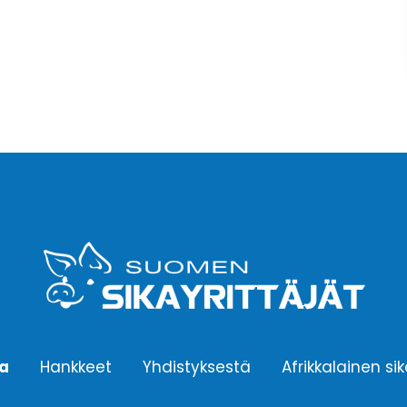
ta
Hankkeet
Yhdistyksestä
Afrikkalainen si