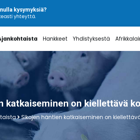
nulla kysymyksiä?
easti yhteyttä.
Ajankohtaista
Hankkeet
Yhdistyksestä
Afrikkala
n katkaiseminen on kiellettävä 
taista
Sikojen häntien katkaiseminen on kiellettäv