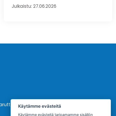
Julkaistu: 27.06.2026
karutto
Yhteystiedot
Käytämme evästeitä
Käytämme evästeitä tarjoamamme sisällön