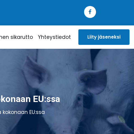
inen sikarutto
Yhteystiedot
Liity jäseneksi
kokonaan EU:ssa
ä kokonaan EU:ssa