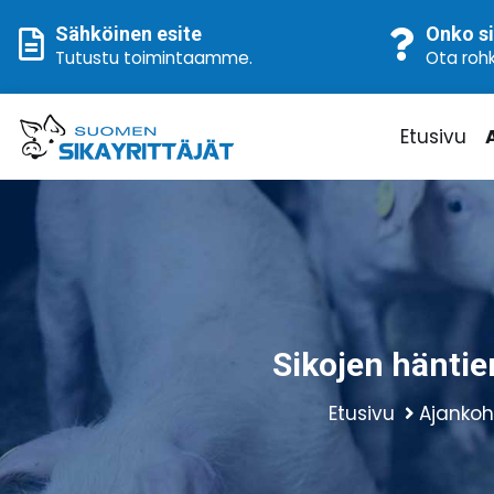
Sähköinen esite
Onko si
Tutustu toimintaamme
.
Ota rohk
Etusivu
Sikojen häntie
Etusivu
Ajankoh