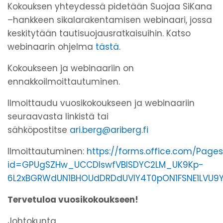
Kokouksen yhteydessä pidetään Suojaa SiKana
–hankkeen sikalarakentamisen webinaari, jossa
keskitytään tautisuojausratkaisuihin. Katso
webinaarin ohjelma
tästä
.
Kokoukseen ja webinaariin on
ennakkoilmoittautuminen.
Ilmoittaudu vuosikokoukseen ja webinaariin
seuraavasta linkistä tai
sähköpostitse
ari.berg@ariberg.fi
Ilmoittautuminen:
https://forms.office.com/Page
id=GPUgSZHw_UCCDlswfVBISDYC2LM_UK9Kp-
6L2xBGRWdUN1BHOUdDRDdUVlY4T0pON1FSNE1LVU9
Tervetuloa vuosikokoukseen!
Johtokunta