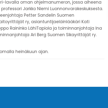
mari-lavalla oman ohjelmanumeron, jossa aiheena
staa professori Jarkko Niemi Luonnonvarakeskuksesta.
uheenjohtaja Petter Sandelin Suomen
toyrittäjät ry, asiantuntijaeläinlääkäri Kati
eppo Raininko LähiTapiola ja toiminnanjohtaja Ina
iminnanjohtaja Ari Berg Suomen Sikayrittäjät ry.
lomalla heinäkuun ajan.