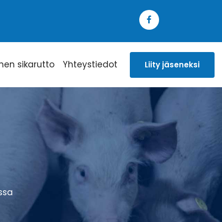
inen sikarutto
Yhteystiedot
Liity jäseneksi
ssa