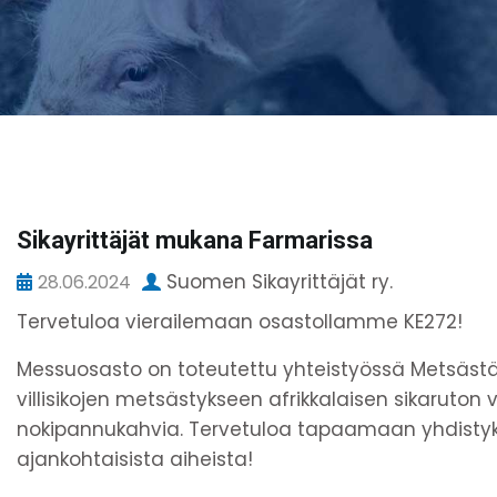
Sikayrittäjät mukana Farmarissa
Suomen Sikayrittäjät ry.
28.06.2024
Tervetuloa vierailemaan osastollamme KE272!
Messuosasto on toteutettu yhteistyössä Metsäs
villisikojen metsästykseen afrikkalaisen sikaruton 
nokipannukahvia. Tervetuloa tapaamaan yhdistyk
ajankohtaisista aiheista!