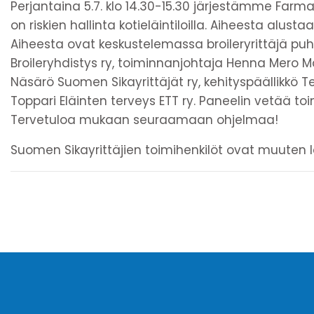
Perjantaina 5.7. klo 14.30-15.30 järjestämme Far
on riskien hallinta kotieläintiloilla. Aiheesta alu
Aiheesta ovat keskustelemassa broileryrittäjä p
Broileryhdistys ry, toiminnanjohtaja Henna Mero Mai
Näsärö Suomen Sikayrittäjät ry, kehityspäällikkö T
Toppari Eläinten terveys ETT ry. Paneelin vetää to
Tervetuloa mukaan seuraamaan ohjelmaa!
Suomen Sikayrittäjien toimihenkilöt ovat muuten 