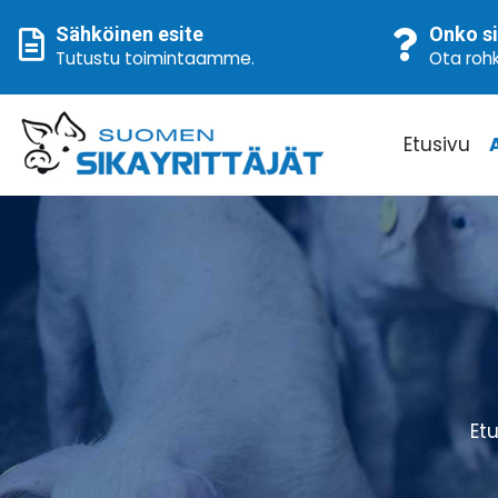
Sähköinen esite
Onko si
Tutustu toimintaamme
.
Ota rohk
Etusivu
Et