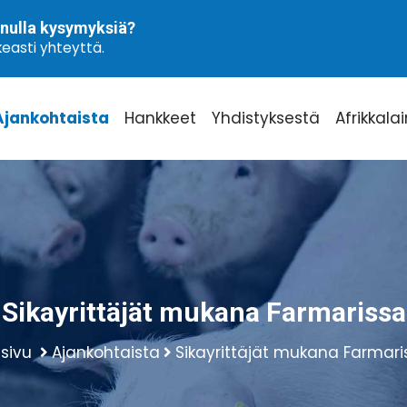
nulla kysymyksiä?
easti yhteyttä.
Ajankohtaista
Hankkeet
Yhdistyksestä
Afrikkala
Sikayrittäjät mukana Farmarissa
usivu
Ajankohtaista
Sikayrittäjät mukana Farmari