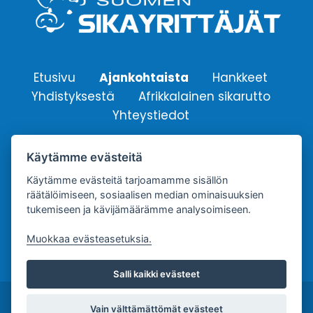
Etusivu
Ajankohtaista
Hankkeet
Yhdistyksestä
Afrikkalainen sikarutto
Yhteystiedot
Käytämme evästeitä
Suomen Sikayrittäjät ry.
Yhdistyksen sähköpostiosoite:
Käytämme evästeitä tarjoamamme sisällön
räätälöimiseen, sosiaalisen median ominaisuuksien
info@sikayrittajat.fi
tukemiseen ja kävijämäärämme analysoimiseen.
Muokkaa evästeasetuksia.
Salli kaikki evästeet
Copyright © Suomen Sikayrittäjät ry. |
Tietosuojaseloste
Vain välttämättömät evästeet