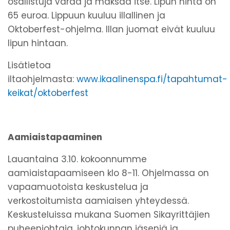
osallistuja varaa ja maksaa itse. Lipun hinta on
65 euroa. Lippuun kuuluu illallinen ja
Oktoberfest-ohjelma. Illan juomat eivät kuuluu
lipun hintaan.
Lisätietoa
iltaohjelmasta:
www.ikaalinenspa.fi/tapahtumat-
keikat/oktoberfest
Aamiaistapaaminen
Lauantaina 3.10. kokoonnumme
aamiaistapaamiseen klo 8-11. Ohjelmassa on
vapaamuotoista keskustelua ja
verkostoitumista aamiaisen yhteydessä.
Keskusteluissa mukana Suomen Sikayrittäjien
puheenjohtaja, johtokunnan jäseniä ja