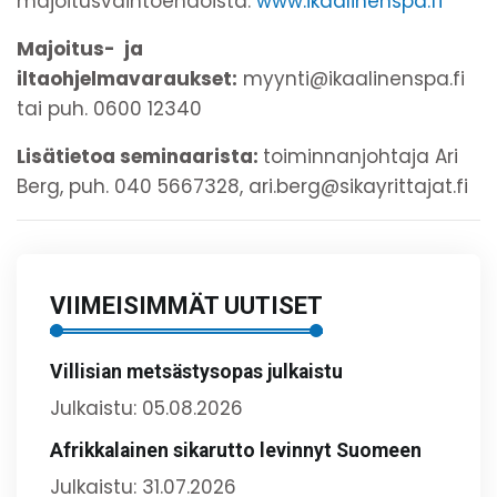
majoitusvaihtoehdoista:
www.ikaalinenspa.fi
Majoitus- ja
iltaohjelmavaraukset:
myynti@ikaalinenspa.fi
tai puh. 0600 12340
Lisätietoa seminaarista:
toiminnanjohtaja Ari
Berg, puh. 040 5667328, ari.berg@sikayrittajat.fi
VIIMEISIMMÄT UUTISET
Villisian metsästysopas julkaistu
Julkaistu: 05.08.2026
Afrikkalainen sikarutto levinnyt Suomeen
Julkaistu: 31.07.2026