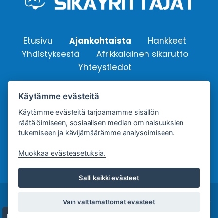
Etusivu
Ajankohtaista
Hankkeet
Yhdistyksestä
Afrikkalainen sikarutto
Yhteystiedot
Käytämme evästeitä
Suomen Sikayrittäjät ry.
Yhdistyksen sähköpostiosoite:
Käytämme evästeitä tarjoamamme sisällön
räätälöimiseen, sosiaalisen median ominaisuuksien
info@sikayrittajat.fi
tukemiseen ja kävijämäärämme analysoimiseen.
Muokkaa evästeasetuksia.
Salli kaikki evästeet
Copyright © Suomen Sikayrittäjät ry. |
Tietosuojaseloste
Vain välttämättömät evästeet
| Palvelun toteutus:
JPmedia
Evästeet