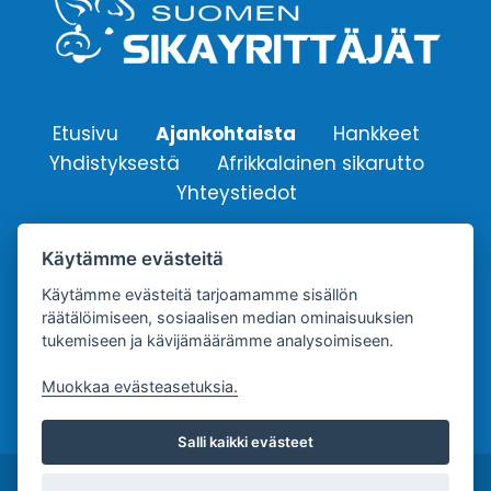
Etusivu
Ajankohtaista
Hankkeet
Yhdistyksestä
Afrikkalainen sikarutto
Yhteystiedot
Käytämme evästeitä
Suomen Sikayrittäjät ry.
Yhdistyksen sähköpostiosoite:
Käytämme evästeitä tarjoamamme sisällön
räätälöimiseen, sosiaalisen median ominaisuuksien
info@sikayrittajat.fi
tukemiseen ja kävijämäärämme analysoimiseen.
Muokkaa evästeasetuksia.
Salli kaikki evästeet