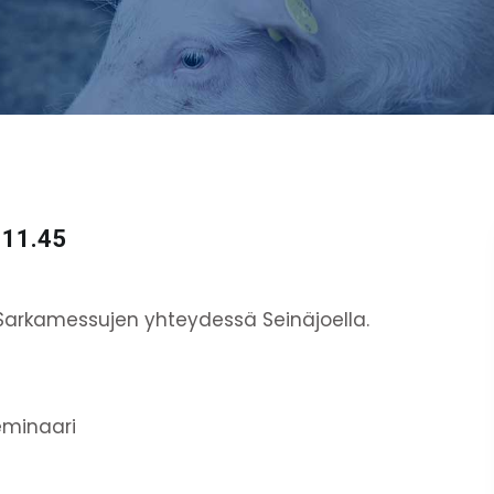
 11.45
n Sarkamessujen yhteydessä Seinäjoella.
eminaari