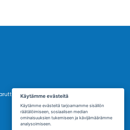
karutto
Yhteystiedot
Käytämme evästeitä
Käytämme evästeitä tarjoamamme sisällön
räätälöimiseen, sosiaalisen median
ominaisuuksien tukemiseen ja kävijämäärämme
analysoimiseen.