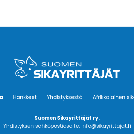
ta
Hankkeet
Yhdistyksestä
Afrikkalainen si
Suomen Sikayrittäjät ry.
Yhdistyksen sähköpostiosoite: info@sikayrittajat.fi