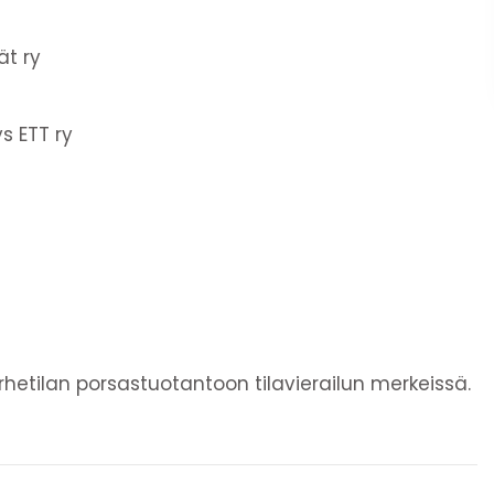
ät ry
s ETT ry
etilan porsastuotantoon tilavierailun merkeissä.