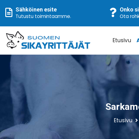
Sähköinen esite
Onko si
Tutustu toimintaamme
.
Ota rohk
Etusivu
Sarkame
Etusivu