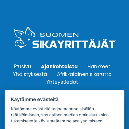
Etusivu
Ajankohtaista
Hankkeet
Yhdistyksestä
Afrikkalainen sikarutto
Yhteystiedot
Käytämme evästeitä
Suomen Sikayrittäjät ry.
Yhdistyksen sähköpostiosoite:
Käytämme evästeitä tarjoamamme sisällön
räätälöimiseen, sosiaalisen median ominaisuuksien
info@sikayrittajat.fi
tukemiseen ja kävijämäärämme analysoimiseen.