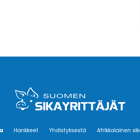
ta
Hankkeet
Yhdistyksestä
Afrikkalainen si