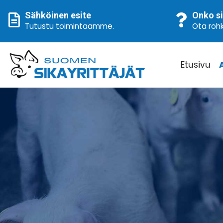
Sähköinen esite
Onko si
Tutustu toimintaamme
.
Ota rohk
Etusivu