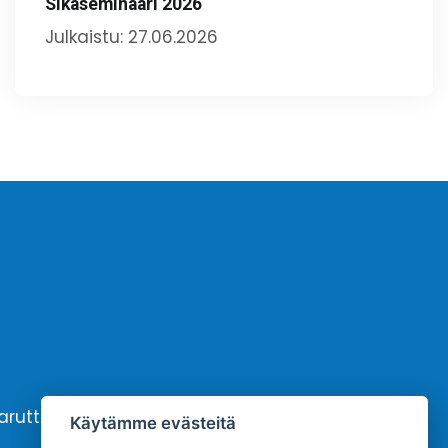
Sikaseminaari 2026
Julkaistu: 27.06.2026
karutto
Yhteystiedot
Käytämme evästeitä