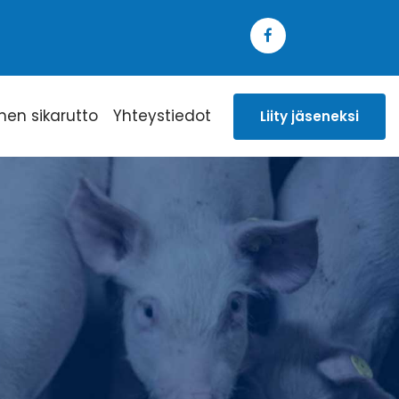
inen sikarutto
Yhteystiedot
Liity jäseneksi