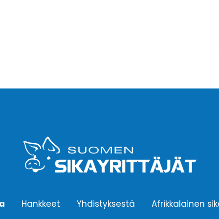
ta
Hankkeet
Yhdistyksestä
Afrikkalainen si