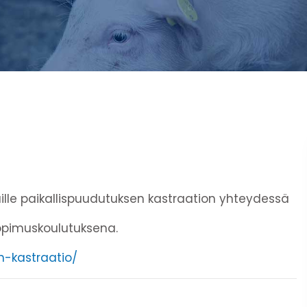
aille paikallispuudutuksen kastraation yhteydessä
sopimuskoulutuksena.
n-kastraatio/