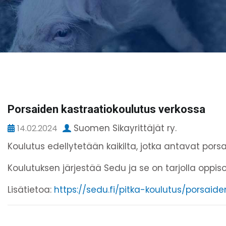
Porsaiden kastraatiokoulutus verkossa
Suomen Sikayrittäjät ry.
14.02.2024
Koulutus edellytetään kaikilta, jotka antavat pors
Koulutuksen järjestää Sedu ja se on tarjolla oppi
Lisätietoa:
https://sedu.fi/pitka-koulutus/porsaide