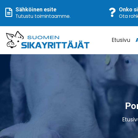
Sähköinen esite
Onko si
Tutustu toimintaamme
.
Ota rohk
Etusivu
Po
Etusi