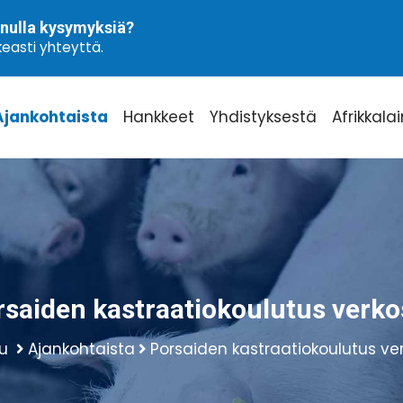
nulla kysymyksiä?
easti yhteyttä.
Ajankohtaista
Hankkeet
Yhdistyksestä
Afrikkala
rsaiden kastraatiokoulutus verko
vu
Ajankohtaista
Porsaiden kastraatiokoulutus ve