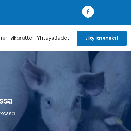
inen sikarutto
Yhteystiedot
Liity jäseneksi
ssa
rkossa