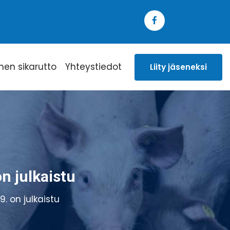
inen sikarutto
Yhteystiedot
Liity jäseneksi
n julkaistu
. on julkaistu