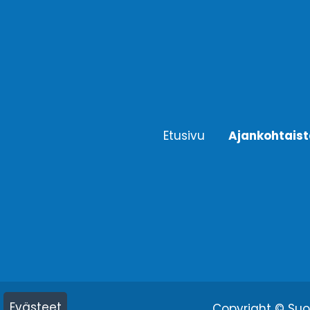
Etusivu
Ajankohtais
Evästeet
Copyright © Suom