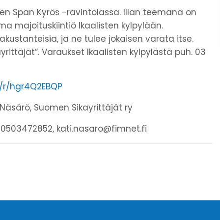
inen Span Kyrös -ravintolassa. Illan teemana on
ma majoituskiintiö Ikaalisten kylpylään.
kustanteisia, ja ne tulee jokaisen varata itse.
ttäjät”. Varaukset Ikaalisten kylpylästä puh. 03
m/r/hgr4Q2EBQP
i Näsärö, Suomen Sikayrittäjät ry
h. 0503472852, kati.nasaro@fimnet.fi