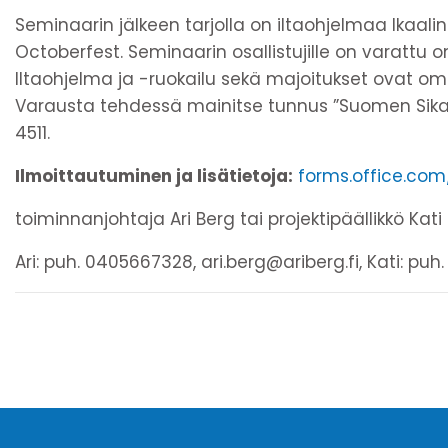
Seminaarin jälkeen tarjolla on iltaohjelmaa Ikaal
Octoberfest. Seminaarin osallistujille on varattu o
Iltaohjelma ja -ruokailu sekä majoitukset ovat oma
Varausta tehdessä mainitse tunnus ”Suomen Sikayri
4511.
Ilmoittautuminen ja lisätietoja:
forms.office.co
toiminnanjohtaja Ari Berg tai projektipäällikkö Kat
Ari: puh. 0405667328, ari.berg@ariberg.fi, Kati: pu