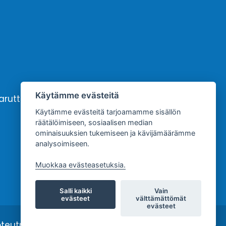
Käytämme evästeitä
karutto
Yhteystiedot
Käytämme evästeitä tarjoamamme sisällön
räätälöimiseen, sosiaalisen median
ominaisuuksien tukemiseen ja kävijämäärämme
analysoimiseen.
Muokkaa evästeasetuksia.
Salli kaikki
Vain
evästeet
välttämättömät
evästeet
oteutus:
JPmedia