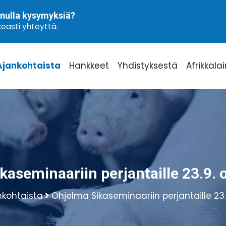
nulla kysymyksiä?
easti yhteyttä.
Ajankohtaista
Hankkeet
Yhdistyksestä
Afrikkala
kaseminaariin perjantaille 23.9. o
nkohtaista
Ohjelma Sikaseminaariin perjantaille 23.9