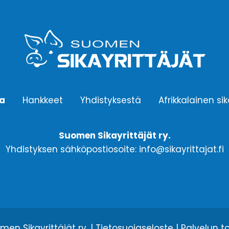
ta
Hankkeet
Yhdistyksestä
Afrikkalainen si
Suomen Sikayrittäjät ry.
Yhdistyksen sähköpostiosoite: info@sikayrittajat.fi
en Sikayrittäjät ry. |
Tietosuojaseloste
| Palvelun t