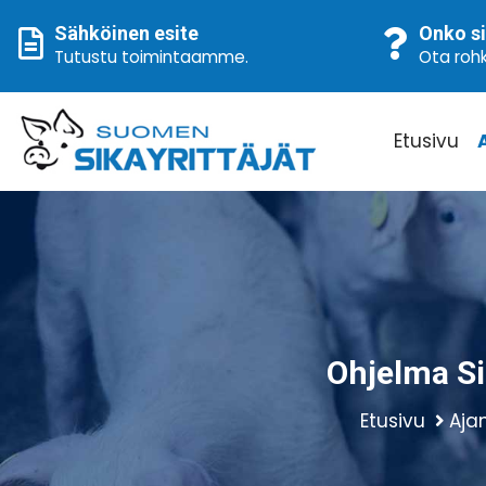
Sähköinen esite
Onko si
Tutustu toimintaamme
.
Ota rohk
Etusivu
Ohjelma Si
Etusivu
Aja