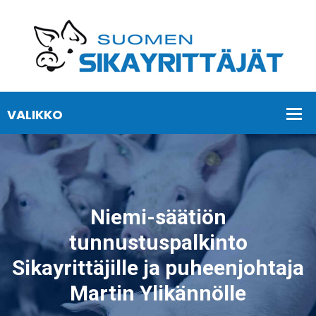
Niemi-säätiön
tunnustuspalkinto
Sikayrittäjille ja puheenjohtaja
Martin Ylikännölle