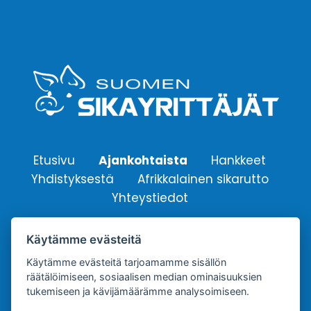
Etusivu
Ajankohtaista
Hankkeet
Yhdistyksestä
Afrikkalainen sikarutto
Yhteystiedot
Käytämme evästeitä
Suomen Sikayrittäjät ry.
Yhdistyksen sähköpostiosoite:
Käytämme evästeitä tarjoamamme sisällön
räätälöimiseen, sosiaalisen median ominaisuuksien
info@sikayrittajat.fi
tukemiseen ja kävijämäärämme analysoimiseen.