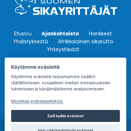
Etusivu
Ajankohtaista
Hankkeet
Yhdistyksestä
Afrikkalainen sikarutto
Yhteystiedot
Käytämme evästeitä
Suomen Sikayrittäjät ry.
Yhdistyksen sähköpostiosoite:
Käytämme evästeitä tarjoamamme sisällön
räätälöimiseen, sosiaalisen median ominaisuuksien
info@sikayrittajat.fi
tukemiseen ja kävijämäärämme analysoimiseen.
Muokkaa evästeasetuksia.
Salli kaikki evästeet
Copyright © Suomen Sikayrittäjät ry. |
Tietosuojaseloste
Vain välttämättömät evästeet