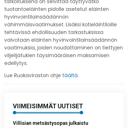
tarkoituksena on selvittää täyttyvätkö
tuotantoeläinten pidolle asetetut eläinten
hyvinvointilainsäädännön
vähimmäisvaatimukset. Lisäksi kotieläintiloille
tehtävissä ehdollisuuden tarkastuksissa
valvotaan eläinten hyvinvointilainsäädännön
vaatimuksia, joiden noudattaminen on tiettyjen
viljelijätukien täysimääräisen maksamisen
edellytys.
Lue Ruokaviraston ohje
täältä
.
VIIMEISIMMÄT UUTISET
Villisian metsästysopas julkaistu