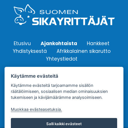
Etusivu
Ajankohtaista
Hankkeet
Yhdistyksestä
Afrikkalainen sikarutto
Yhteystiedot
Käytämme evästeitä
Suomen Sikayrittäjät ry.
Yhdistyksen sähköpostiosoite:
Käytämme evästeitä tarjoamamme sisällön
räätälöimiseen, sosiaalisen median ominaisuuksien
info@sikayrittajat.fi
tukemiseen ja kävijämäärämme analysoimiseen.
Muokkaa evästeasetuksia.
Salli kaikki evästeet