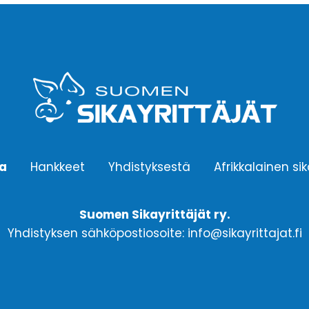
ta
Hankkeet
Yhdistyksestä
Afrikkalainen si
Suomen Sikayrittäjät ry.
Yhdistyksen sähköpostiosoite: info@sikayrittajat.fi