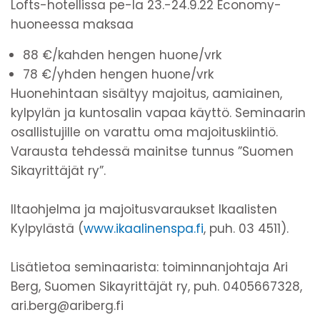
Lofts-hotellissa pe-la 23.-24.9.22 Economy-
huoneessa maksaa
88 €/kahden hengen huone/vrk
78 €/yhden hengen huone/vrk
Huonehintaan sisältyy majoitus, aamiainen,
kylpylän ja kuntosalin vapaa käyttö. Seminaarin
osallistujille on varattu oma majoituskiintiö.
Varausta tehdessä mainitse tunnus ”Suomen
Sikayrittäjät ry”.
Iltaohjelma ja majoitusvaraukset Ikaalisten
Kylpylästä (
www.ikaalinenspa.fi
, puh. 03 4511).
Lisätietoa seminaarista: toiminnanjohtaja Ari
Berg, Suomen Sikayrittäjät ry, puh. 0405667328,
ari.berg@ariberg.fi