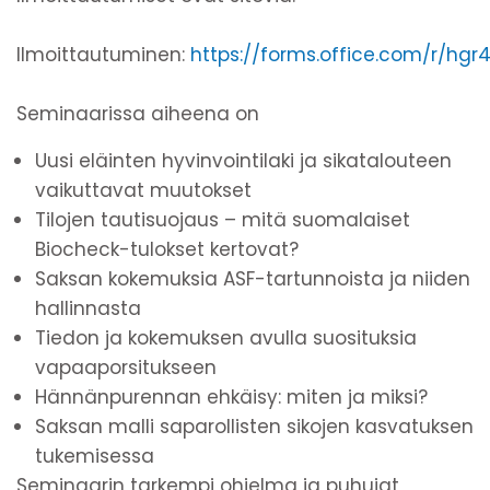
Ilmoittautuminen:
https://forms.office.com/r/hg
Seminaarissa aiheena on
Uusi eläinten hyvinvointilaki ja sikatalouteen
vaikuttavat muutokset
Tilojen tautisuojaus – mitä suomalaiset
Biocheck-tulokset kertovat?
Saksan kokemuksia ASF-tartunnoista ja niiden
hallinnasta
Tiedon ja kokemuksen avulla suosituksia
vapaaporsitukseen
Hännänpurennan ehkäisy: miten ja miksi?
Saksan malli saparollisten sikojen kasvatuksen
tukemisessa
Seminaarin tarkempi ohjelma ja puhujat